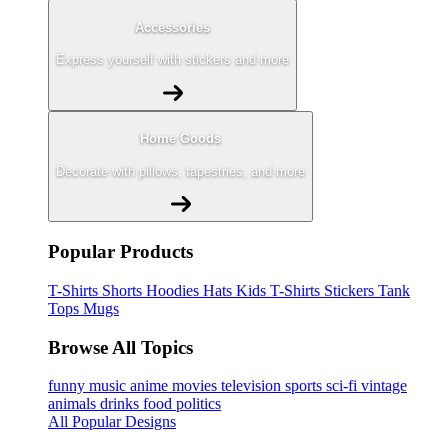
Accessories
Express yourself with stickers and more
Home Goods
Decorate with pillows, tapestries, and more
Popular Products
T-Shirts
Shorts
Hoodies
Hats
Kids T-Shirts
Stickers
Tank
Tops
Mugs
Browse All Topics
funny
music
anime
movies
television
sports
sci-fi
vintage
animals
drinks
food
politics
All Popular Designs