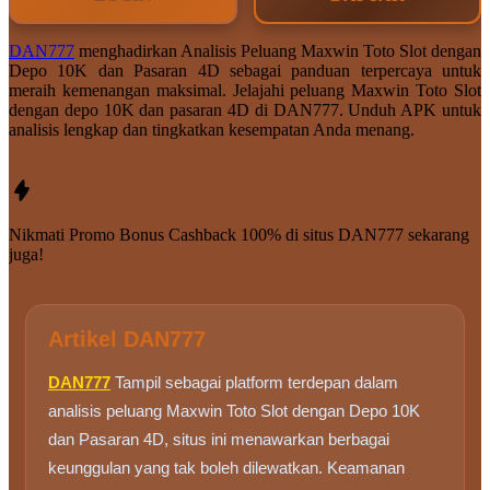
DAN777
menghadirkan Analisis Peluang Maxwin Toto Slot dengan
Depo 10K dan Pasaran 4D sebagai panduan terpercaya untuk
meraih kemenangan maksimal. Jelajahi peluang Maxwin Toto Slot
dengan depo 10K dan pasaran 4D di DAN777. Unduh APK untuk
analisis lengkap dan tingkatkan kesempatan Anda menang.
Nikmati Promo Bonus Cashback 100% di situs
DAN777
sekarang
juga!
Artikel DAN777
DAN777
Tampil sebagai platform terdepan dalam
analisis peluang Maxwin Toto Slot dengan Depo 10K
dan Pasaran 4D, situs ini menawarkan berbagai
keunggulan yang tak boleh dilewatkan. Keamanan