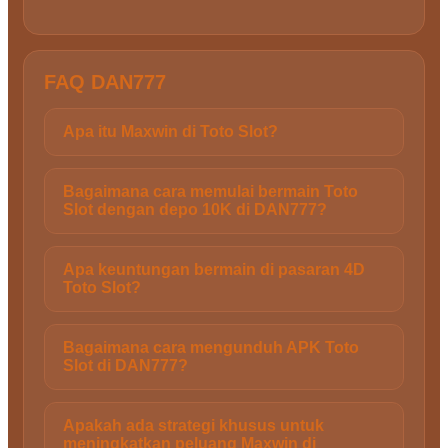
FAQ DAN777
Apa itu Maxwin di Toto Slot?
Bagaimana cara memulai bermain Toto
Slot dengan depo 10K di DAN777?
Apa keuntungan bermain di pasaran 4D
Toto Slot?
Bagaimana cara mengunduh APK Toto
Slot di DAN777?
Apakah ada strategi khusus untuk
meningkatkan peluang Maxwin di