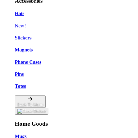
Accessories
Hats
New!
Stickers
Magnets
Phone Cases
Pins
Totes
Back To Menu
Home Goods
Mugs