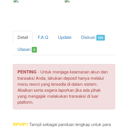
Detail
F.A.Q
Update
Diskusi
520
Ulasan
0
PENTING
- Untuk menjaga keamanan akun dan
transaksi Anda, lakukan deposit hanya melalui
menu resmi yang tersedia di dalam sistem.
Abaikan serta segera laporkan jika ada pihak
yang mengajak melakukan transaksi di luar
platform.
RPVIP1
Tampil sebagai panduan lengkap untuk para