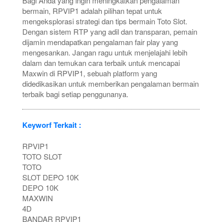
Bagi Anda yang ingin meningkatkan pengalaman
bermain, RPVIP1 adalah pilihan tepat untuk
mengeksplorasi strategi dan tips bermain Toto Slot.
Dengan sistem RTP yang adil dan transparan, pemain
dijamin mendapatkan pengalaman fair play yang
mengesankan. Jangan ragu untuk menjelajahi lebih
dalam dan temukan cara terbaik untuk mencapai
Maxwin di RPVIP1, sebuah platform yang
didedikasikan untuk memberikan pengalaman bermain
terbaik bagi setiap penggunanya.
Keyworf Terkait :
RPVIP1
TOTO SLOT
TOTO
SLOT DEPO 10K
DEPO 10K
MAXWIN
4D
BANDAR RPVIP1