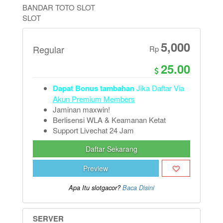
BANDAR TOTO SLOT
SLOT
5,000
Regular
Rp
25.00
Dapat Bonus tambahan
Jika Daftar Via
Akun Premium Members
Jaminan maxwin!
Berlisensi WLA & Keamanan Ketat
Support Livechat 24 Jam
Daftar Sekarang
Preview
Apa Itu slotgacor?
Baca Disini
SERVER